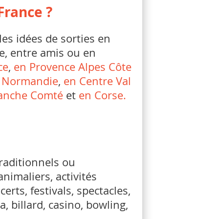
France ?
es idées de sorties en
e, entre amis ou en
ce
,
en Provence Alpes Côte
 Normandie
,
en Centre Val
anche Comté
et
en Corse.
raditionnels ou
nimaliers, activités
rts, festivals, spectacles,
a, billard, casino, bowling,