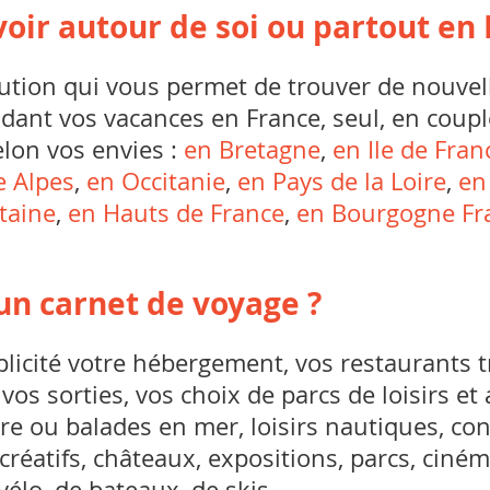
voir autour de soi ou partout en 
tion qui vous permet de trouver de nouvell
dant vos vacances en France, seul, en coupl
elon vos envies :
en Bretagne
,
en Ile de Fran
 Alpes
,
en Occitanie
,
en Pays de la Loire
,
en
taine
,
en Hauts de France
,
en Bourgogne Fr
n carnet de voyage ?
licité votre hébergement, vos restaurants t
s sorties, vos choix de parcs de loisirs et a
e ou balades en mer, loisirs nautiques, conce
 créatifs, châteaux, expositions, parcs, ciném
vélo, de bateaux, de skis, …