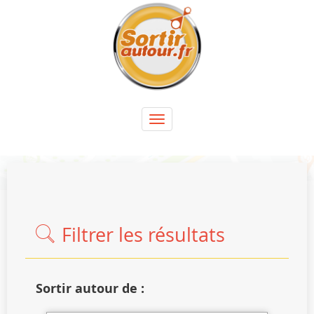
Panneau de gestion des cookies
Toggle
navigation
Filtrer les résultats
Sortir autour de :