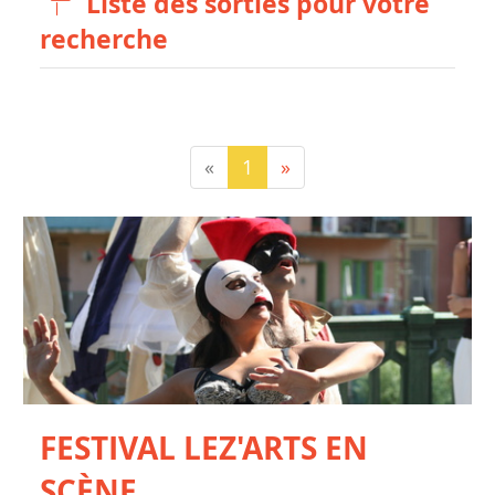
Liste des sorties pour votre
recherche
«
1
»
FESTIVAL LEZ'ARTS EN
SCÈNE