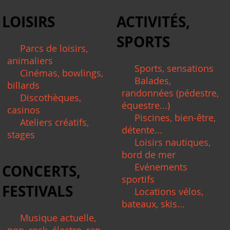
LOISIRS
ACTIVITÉS,
SPORTS
Parcs de loisirs,
animaliers
Sports, sensations
Cinémas, bowlings,
Balades,
billards
randonnées (pédestre,
Discothèques,
équestre...)
casinos
Piscines, bien-être,
Ateliers créatifs,
détente...
stages
Loisirs nautiques,
bord de mer
Evénements
CONCERTS,
sportifs
FESTIVALS
Locations vélos,
bateaux, skis...
Musique actuelle,
pop, rock, électro, rap,