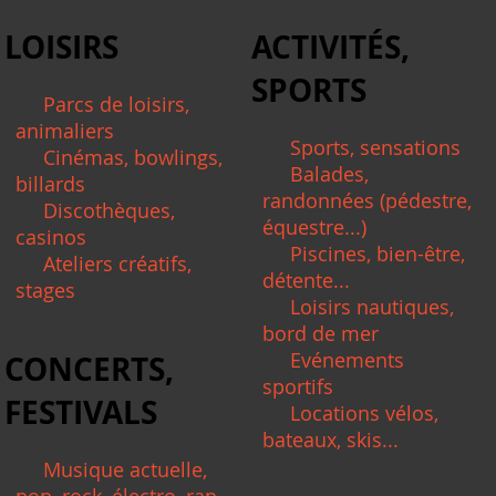
LOISIRS
ACTIVITÉS,
SPORTS
Parcs de loisirs,
animaliers
Sports, sensations
Cinémas, bowlings,
Balades,
billards
randonnées (pédestre,
Discothèques,
équestre...)
casinos
Piscines, bien-être,
Ateliers créatifs,
détente...
stages
Loisirs nautiques,
bord de mer
Evénements
CONCERTS,
sportifs
FESTIVALS
Locations vélos,
bateaux, skis...
Musique actuelle,
pop, rock, électro, rap,