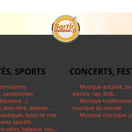
TÉS, SPORTS
CONCERTS, FES
 sensations
Musique actuelle, pop
s, randonnées
électro, rap, RnB...
équestre...)
Musique traditionnel
, bien-être, détente...
musique du monde
 nautiques, bord de mer
Musique classique, ja
nts sportifs
s vélos, bateaux, skis...