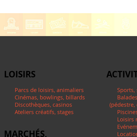
LOISIRS
ACTIVI
Parcs de loisirs, animaliers
Sports,
Cinémas, bowlings, billards
Balade
Discothèques, casinos
(pédestre, 
Ateliers créatifs, stages
Piscines
Loisirs
Evéneme
MARCHÉS,
Location