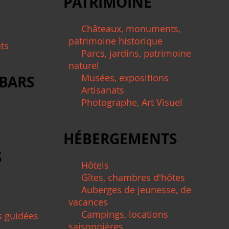
PATRIMOINE
Châteaux, monuments,
patrimoine historique
nts
Parcs, jardins, patrimoine
naturel
Musées, expositions
 BARS
Artisanats
Photographe, Art Visuel
HÉBERGEMENTS
S
Hôtels
Gîtes, chambres d'hôtes
Auberges de jeunesse, de
vacances
Campings, locations
s guidées
saisonnières