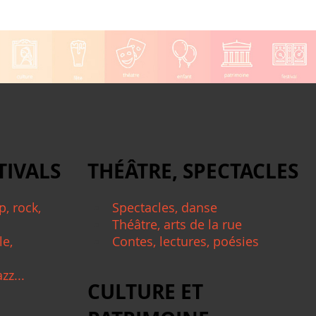
TIVALS
THÉÂTRE, SPECTACLES
, rock,
Spectacles, danse
Théâtre, arts de la rue
le,
Contes, lectures, poésies
zz...
CULTURE ET