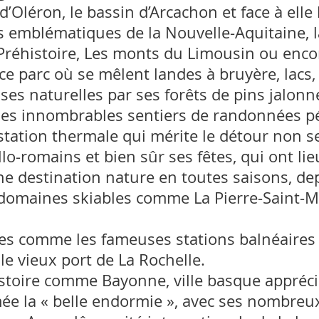
 d’Oléron, le bassin d’Arcachon et face à ell
ls emblématiques de la Nouvelle-Aquitaine, l
Préhistoire, Les monts du Limousin ou encor
e parc où se mêlent landes à bruyère, lacs, 
es naturelles par ses forêts de pins jalonné
 ses innombrables sentiers de randonnées p
tation thermale qui mérite le détour non 
lo-romains et bien sûr ses fêtes, qui ont lie
une destination nature en toutes saisons, d
 domaines skiables comme La Pierre-Saint-M
s comme les fameuses stations balnéaires d
le vieux port de La Rochelle.
’Histoire comme Bayonne, ville basque appr
mée la « belle endormie », avec ses nombre