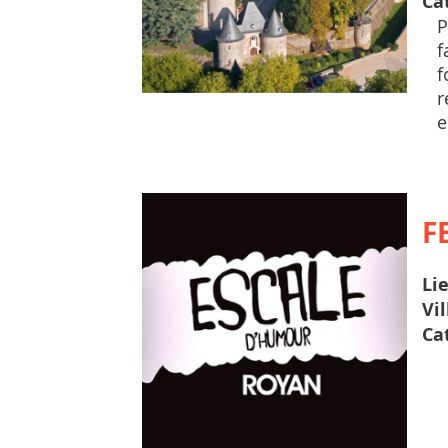
Ca
P
f
f
r
e
F
Li
Vil
Ca