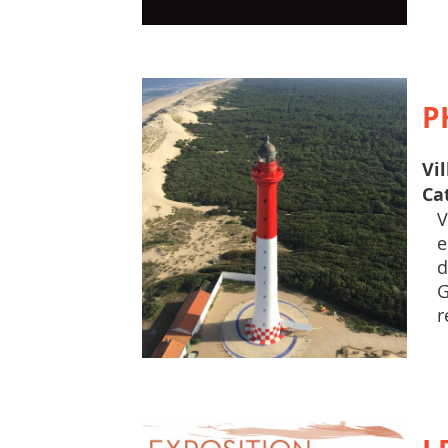
P
Vil
Ca
V
e
d
G
r