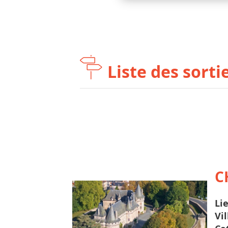
Liste des sort
C
Li
Vil