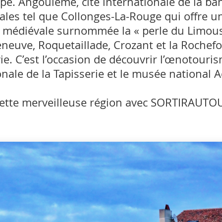
cope. Angoulême, cité internationale de la ba
vales tel que Collonges-La-Rouge qui offre un
ité médiévale surnommée la « perle du Limous
euve, Roquetaillade, Crozant et la Rochefo
. C’est l’occasion de découvrir l’œnotouri
onale de la Tapisserie et le musée national
 cette merveilleuse région avec SORTIRAUTOU