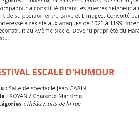
tégories :
Châteaux, monuments, patrimoine historique
ompadour a constitué durant les guerres seigneuriale
ait de sa position entre Brive et Limoges. Convoité pa
orteresse a résisté aux attaques de 1026 à 1199. Incen
econstruit au XVème siècle. Devenu propriété du Hara
st...
ESTIVAL ESCALE D'HUMOUR
eu :
Salle de spectacle Jean GABIN
le :
ROYAN /
Charente-Maritime
tégories :
Théâtre, arts de la rue