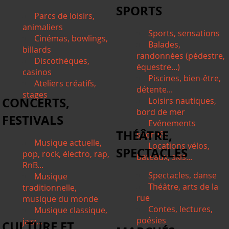
SPORTS
Parcs de loisirs,
animaliers
Sports, sensations
Cinémas, bowlings,
Balades,
billards
randonnées (pédestre,
Discothèques,
équestre...)
casinos
Piscines, bien-être,
Ateliers créatifs,
détente...
stages
CONCERTS,
Loisirs nautiques,
bord de mer
FESTIVALS
Evénements
THÉÂTRE,
sportifs
Musique actuelle,
Locations vélos,
SPECTACLES
pop, rock, électro, rap,
bateaux, skis...
RnB...
Spectacles, danse
Musique
Théâtre, arts de la
traditionnelle,
rue
musique du monde
Contes, lectures,
Musique classique,
poésies
jazz...
CULTURE ET