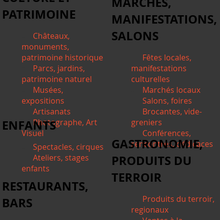
MARCHÉS,
PATRIMOINE
MANIFESTATIONS,
SALONS
Châteaux,
monuments,
patrimoine historique
Fêtes locales,
Parcs, jardins,
manifestations
patrimoine naturel
culturelles
Musées,
Marchés locaux
expositions
Salons, foires
Artisanats
Brocantes, vide-
ENFANTS
Photographe, Art
greniers
Visuel
Conférences,
GASTRONOMIE,
rencontres, dédicaces
Spectacles, cirques
Ateliers, stages
PRODUITS DU
enfants
TERROIR
RESTAURANTS,
Produits du terroir,
BARS
regionaux