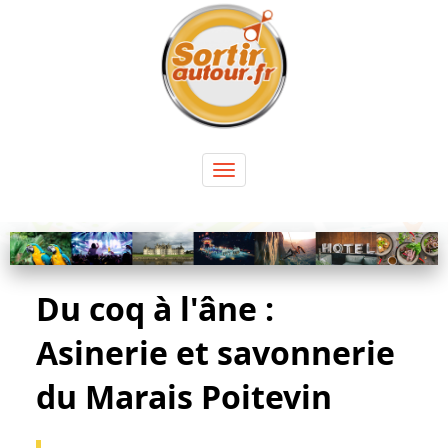
Panneau de gestion des cookies
Toggle
navigation
Du coq à l'âne :
Asinerie et savonnerie
du Marais Poitevin