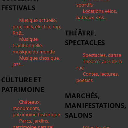
sportifs
FESTIVALS
Locations vélos,
bateaux, skis...
Musique actuelle,
pop, rock, électro, rap,
THÉÂTRE,
RnB...
Musique
SPECTACLES
traditionnelle,
musique du monde
Spectacles, danse
Musique classique,
Théâtre, arts de la
jazz...
rue
Contes, lectures,
CULTURE ET
poésies
PATRIMOINE
MARCHÉS,
Châteaux,
MANIFESTATIONS,
monuments,
SALONS
patrimoine historique
Parcs, jardins,
patrimoine naturel
Fêtes locales,