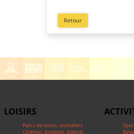
Retour
LOISIRS
ACTIVI
Parcs de loisirs, animaliers
Spor
Cinémas, bowlings, billards
Bala