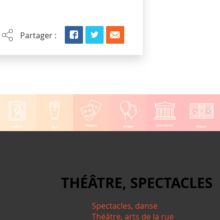
Partager :
THÉÂTRE, SPECTACLES
Spectacles, danse
Théâtre, arts de la rue