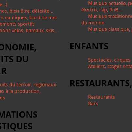
Musique actuelle, p
...)
électro, rap, RnB...
nes, bien-être, détente...
Musique traditionn
irs nautiques, bord de mer
du monde
ements sportifs
Musique classique, j
ions vélos, bateaux, skis...
ENFANTS
ONOMIE,
ITS DU
Spectacles, cirques
Ateliers, stages enf
IR
RESTAURANTS,
uits du terroir, regionaux
es à la production,
Restaurants
tes
Bars
MATIONS
STIQUES