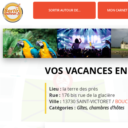
Panneau de gestion des cookies
SORTIR AUTOUR DE...
MON CARNET
VOS VACANCES EN
Lieu :
la terre des prés
Rue :
176 bis rue de la glacière
Ville :
13730 SAINT-VICTORET /
BOUC
Catégories :
Gîtes, chambres d'hôtes