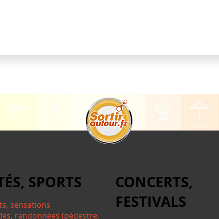
TÉS, SPORTS
CONCERTS,
FESTIVALS
ts, sensations
des, randonnées (pédestre,