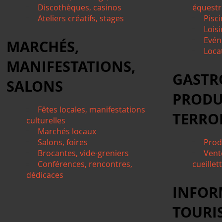
Discothèques, casinos
équestre
Ateliers créatifs, stages
Pisci
Lois
Evén
MARCHÉS,
Locat
MANIFESTATIONS,
GASTR
SALONS
PRODU
Fêtes locales, manifestations
TERRO
culturelles
Marchés locaux
Salons, foires
Prod
Brocantes, vide-greniers
Vent
Conférences, rencontres,
cueillet
dédicaces
INFOR
TOURI