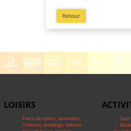
Retour
LOISIRS
ACTIVI
Parcs de loisirs, animaliers
Spor
Cinémas, bowlings, billards
Bala