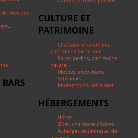
Contes, lectures, poésies
elle, musique
CULTURE ET
azz...
PATRIMOINE
Châteaux, monuments,
patrimoine historique
Parcs, jardins, patrimoine
ants
naturel
Musées, expositions
Artisanats
 BARS
Photographe, Art Visuel
HÉBERGEMENTS
Hôtels
Gîtes, chambres d'hôtes
Auberges de jeunesse, de
vacances