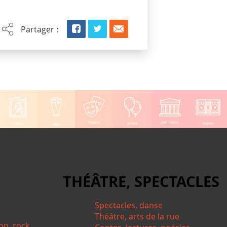
Partager :
THÉÂTRE, SPECTACLES
Spectacles, danse
Théâtre, arts de la rue
op, rock,