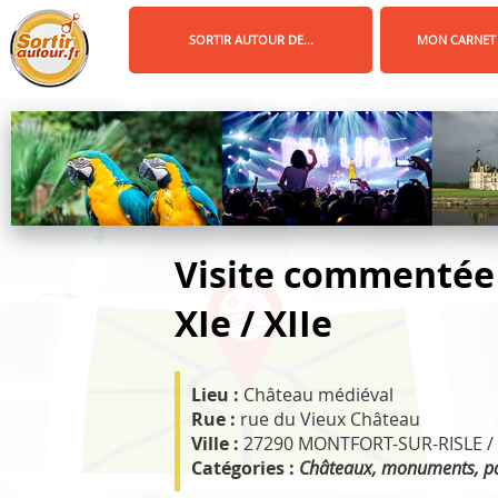
Panneau de gestion des cookies
SORTIR AUTOUR DE...
MON CARNET
Visite commentée 
XIe / XIIe
Lieu :
Château médiéval
Rue :
rue du Vieux Château
Ville :
27290 MONTFORT-SUR-RISLE 
Catégories :
Châteaux, monuments, pa