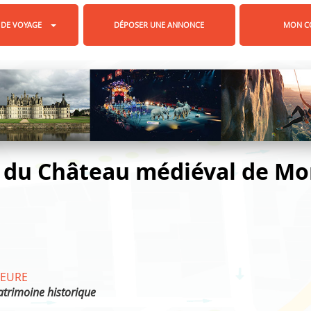
 DE VOYAGE
DÉPOSER UNE ANNONCE
MON C
du Château médiéval de Mon
/
EURE
trimoine historique