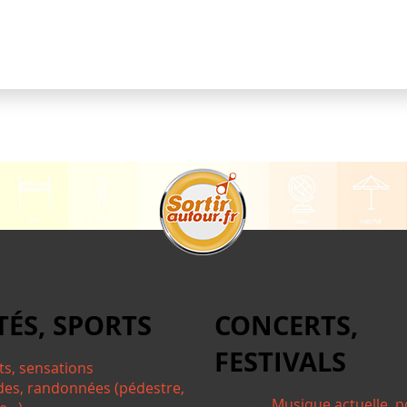
TÉS, SPORTS
CONCERTS,
FESTIVALS
ts, sensations
des, randonnées (pédestre,
Musique actuelle, p