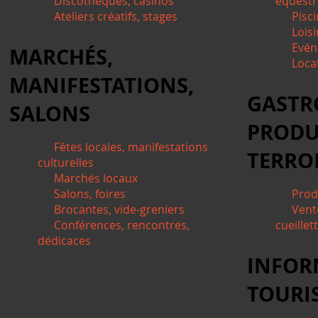
Discothèques, casinos
équestre
Ateliers créatifs, stages
Pisci
Lois
Evén
MARCHÉS,
Locat
MANIFESTATIONS,
GASTR
SALONS
PRODU
Fêtes locales, manifestations
TERRO
culturelles
Marchés locaux
Salons, foires
Prod
Brocantes, vide-greniers
Vent
Conférences, rencontres,
cueillet
dédicaces
INFOR
TOURI