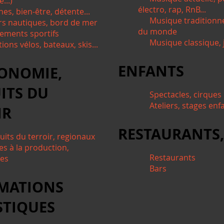
...)
électro, rap, RnB...
nes, bien-être, détente...
Musique traditionn
irs nautiques, bord de mer
du monde
ements sportifs
Musique classique, j
ions vélos, bateaux, skis...
ENFANTS
ONOMIE,
ITS DU
Spectacles, cirques
Ateliers, stages enf
IR
RESTAURANTS,
uits du terroir, regionaux
es à la production,
Restaurants
tes
Bars
MATIONS
STIQUES