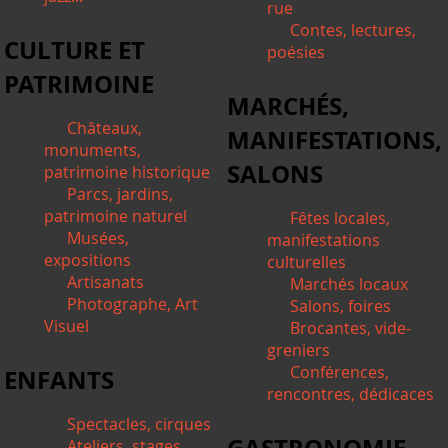
rue
Contes, lectures,
CULTURE ET
poésies
PATRIMOINE
MARCHÉS,
Châteaux,
MANIFESTATIONS,
monuments,
SALONS
patrimoine historique
Parcs, jardins,
patrimoine naturel
Fêtes locales,
Musées,
manifestations
expositions
culturelles
Artisanats
Marchés locaux
Photographe, Art
Salons, foires
Visuel
Brocantes, vide-
greniers
Conférences,
ENFANTS
rencontres, dédicaces
Spectacles, cirques
GASTRONOMIE,
Ateliers, stages