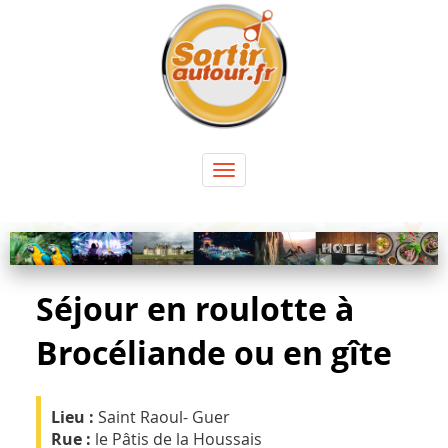
Panneau de gestion des cookies
Toggle
navigation
Séjour en roulotte à
Brocéliande ou en gîte
Lieu :
Saint Raoul- Guer
Rue :
le Pâtis de la Houssais