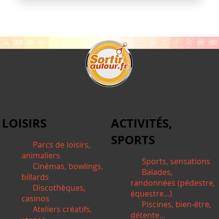
LOISIRS
ACTIVITÉS,
SPORTS
Parcs de loisirs,
animaliers
Sports, sensations
Cinémas, bowlings,
Balades,
billards
randonnées (pédestre,
Discothèques,
équestre...)
casinos
Piscines, bien-être,
Ateliers créatifs,
détente...