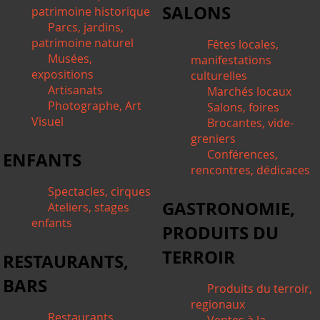
SALONS
patrimoine historique
Parcs, jardins,
patrimoine naturel
Fêtes locales,
Musées,
manifestations
expositions
culturelles
Artisanats
Marchés locaux
Photographe, Art
Salons, foires
Visuel
Brocantes, vide-
greniers
Conférences,
ENFANTS
rencontres, dédicaces
Spectacles, cirques
GASTRONOMIE,
Ateliers, stages
enfants
PRODUITS DU
TERROIR
RESTAURANTS,
BARS
Produits du terroir,
regionaux
Restaurants