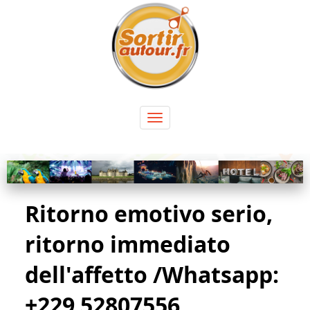
Panneau de gestion des cookies
Toggle
navigation
Ritorno emotivo serio,
ritorno immediato
dell'affetto /Whatsapp:
+229 52807556