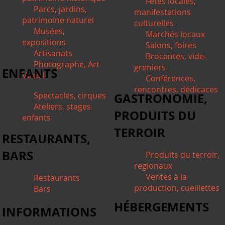
Fêtes locales,
Parcs, jardins,
manifestations
patrimoine naturel
culturelles
Musées,
Marchés locaux
expositions
Salons, foires
Artisanats
Brocantes, vide-
Photographe, Art
greniers
ENFANTS
Visuel
Conférences,
rencontres, dédicaces
Spectacles, cirques
GASTRONOMIE,
Ateliers, stages
PRODUITS DU
enfants
TERROIR
RESTAURANTS,
BARS
Produits du terroir,
regionaux
Ventes à la
Restaurants
production, cueillettes
Bars
HÉBERGEMENTS
INFORMATIONS