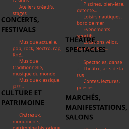
casinos
Piscines, bien-être,
Ateliers créatifs,
détente...
stages
Loisirs nautiques,
CONCERTS,
bord de mer
FESTIVALS
Evénements
sportifs
THÉÂTRE,
Musique actuelle,
Locations vélos,
SPECTACLES
pop, rock, électro, rap,
bateaux, skis...
RnB...
Musique
Spectacles, danse
traditionnelle,
Théâtre, arts de la
musique du monde
rue
Musique classique,
Contes, lectures,
jazz...
poésies
CULTURE ET
MARCHÉS,
PATRIMOINE
MANIFESTATIONS,
Châteaux,
SALONS
monuments,
patrimoine historique