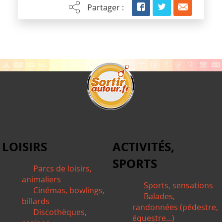
Partager :
LOISIRS
ACTIVITÉS,
SPORTS
Parcs de loisirs,
animaliers
Sports, sensations
Cinémas, bowlings,
Balades,
billards
randonnées (pédestre,
Discothèques,
équestre...)