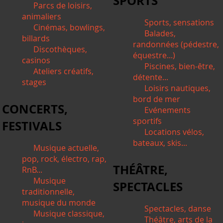
SPORTS
Parcs de loisirs,
animaliers
Sports, sensations
Cinémas, bowlings,
Balades,
billards
randonnées (pédestre,
Discothèques,
équestre...)
casinos
Piscines, bien-être,
Ateliers créatifs,
détente...
stages
Loisirs nautiques,
bord de mer
CONCERTS,
Evénements
sportifs
FESTIVALS
Locations vélos,
bateaux, skis...
Musique actuelle,
pop, rock, électro, rap,
THÉÂTRE,
RnB...
Musique
SPECTACLES
traditionnelle,
musique du monde
Spectacles, danse
Musique classique,
Théâtre, arts de la