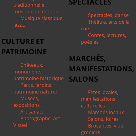
SPECTACLES
traditionnelle,
musique du monde
Spectacles, danse
Musique classique,
Théâtre, arts de la
jazz...
rue
Contes, lectures,
CULTURE ET
poésies
PATRIMOINE
MARCHÉS,
Châteaux,
MANIFESTATIONS,
monuments,
SALONS
patrimoine historique
Parcs, jardins,
patrimoine naturel
Fêtes locales,
Musées,
manifestations
expositions
culturelles
Artisanats
Marchés locaux
Photographe, Art
Salons, foires
Visuel
Brocantes, vide-
greniers