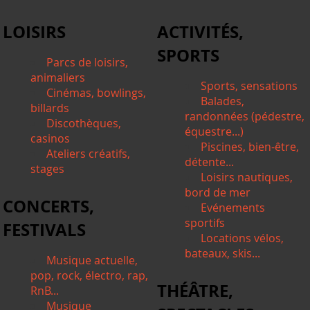
LOISIRS
ACTIVITÉS,
SPORTS
Parcs de loisirs,
animaliers
Sports, sensations
Cinémas, bowlings,
Balades,
billards
randonnées (pédestre,
Discothèques,
équestre...)
casinos
Piscines, bien-être,
Ateliers créatifs,
détente...
stages
Loisirs nautiques,
bord de mer
CONCERTS,
Evénements
sportifs
FESTIVALS
Locations vélos,
bateaux, skis...
Musique actuelle,
pop, rock, électro, rap,
THÉÂTRE,
RnB...
Musique