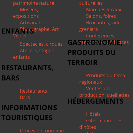
patrimoine naturel
culturelles
Musées,
Marchés locaux
expositions
Salons, foires
Artisanats
Brocantes, vide-
ENFANTS
Photographe, Art
greniers
Visuel
Conférences,
GASTRONOMIE,
rencontres, dédicaces
Spectacles, cirques
Ateliers, stages
PRODUITS DU
enfants
TERROIR
RESTAURANTS,
Produits du terroir,
BARS
regionaux
Ventes à la
Restaurants
production, cueillettes
Bars
HÉBERGEMENTS
INFORMATIONS
Hôtels
TOURISTIQUES
Gîtes, chambres
d'hôtes
Offices de tourisme