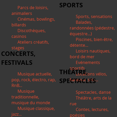
SPORTS
Parcs de loisirs,
animaliers
Sports, sensations
Cinémas, bowlings,
Balades,
billards
randonnées (pédestre,
Discothèques,
équestre...)
casinos
Piscines, bien-être,
Ateliers créatifs,
détente...
stages
Loisirs nautiques,
CONCERTS,
bord de mer
FESTIVALS
Evénements
sportifs
THÉÂTRE,
Musique actuelle,
Locations vélos,
SPECTACLES
pop, rock, électro, rap,
bateaux, skis...
RnB...
Musique
Spectacles, danse
traditionnelle,
Théâtre, arts de la
musique du monde
rue
Musique classique,
Contes, lectures,
jazz...
poésies