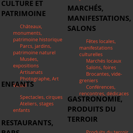
CULTURE ET
MARCHÉS,
PATRIMOINE
MANIFESTATIONS,
Châteaux,
SALONS
monuments,
patrimoine historique
Fêtes locales,
Parcs, jardins,
manifestations
patrimoine naturel
culturelles
Musées,
Marchés locaux
expositions
Salons, foires
Artisanats
Brocantes, vide-
Photographe, Art
greniers
ENFANTS
Visuel
Conférences,
rencontres, dédicaces
Spectacles, cirques
GASTRONOMIE,
Ateliers, stages
PRODUITS DU
enfants
TERROIR
RESTAURANTS,
BARS
Produits du terroir,