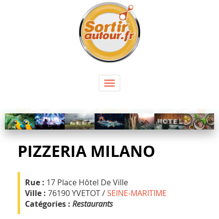
Panneau de gestion des cookies
Toggle
navigation
PIZZERIA MILANO
Rue :
17 Place Hôtel De Ville
Ville :
76190 YVETOT /
SEINE-MARITIME
Catégories :
Restaurants