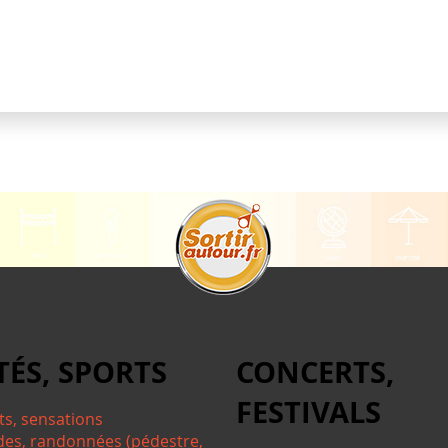
TÉS, SPORTS
CONCERTS,
FESTIVALS
ts, sensations
des, randonnées (pédestre,