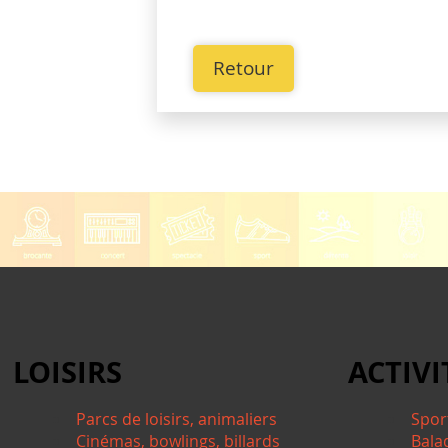
Retour
LOISIRS
ACTIVI
Parcs de loisirs, animaliers
Spor
Cinémas, bowlings, billards
Bala