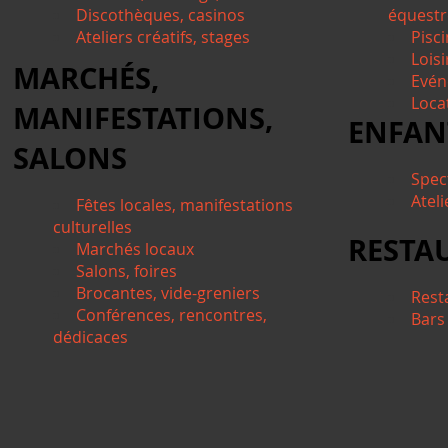
Discothèques, casinos
équestre
Ateliers créatifs, stages
Pisci
Lois
MARCHÉS,
Evén
Locat
MANIFESTATIONS,
ENFAN
SALONS
Spec
Ateli
Fêtes locales, manifestations
culturelles
RESTA
Marchés locaux
Salons, foires
Brocantes, vide-greniers
Rest
Conférences, rencontres,
Bars
dédicaces