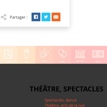
Partager :
THÉÂTRE, SPECTACLES
Spectacles, danse
Théâtre, arts de la rue