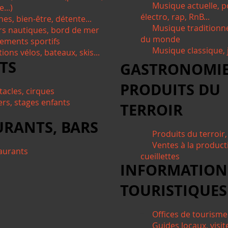
Musique actuelle, p
...)
électro, rap, RnB...
nes, bien-être, détente...
Musique traditionn
irs nautiques, bord de mer
du monde
ements sportifs
Musique classique, j
ions vélos, bateaux, skis...
TS
GASTRONOMIE
PRODUITS DU
tacles, cirques
ers, stages enfants
TERROIR
URANTS, BARS
Produits du terroir
Ventes à la product
aurants
cueillettes
INFORMATION
TOURISTIQUES
Offices de tourisme
Guides locaux, visi