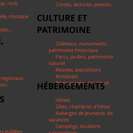
op, rock,
Contes, lectures, poésies
CULTURE ET
elle, musique
PATRIMOINE
azz...
,
Châteaux, monuments,
patrimoine historique
Parcs, jardins, patrimoine
naturel
Musées, expositions
Artisanats
, regionaux
Photographe, Art Visuel
HÉBERGEMENTS
ion,
S
Hôtels
Gîtes, chambres d'hôtes
Auberges de jeunesse, de
vacances
Campings, locations
tes guidées
saisonnières