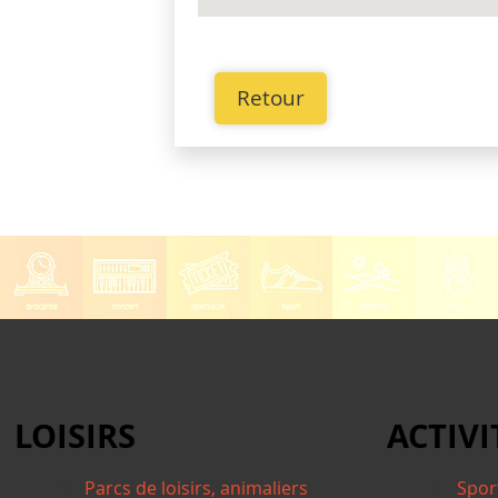
Retour
LOISIRS
ACTIVI
Parcs de loisirs, animaliers
Spor