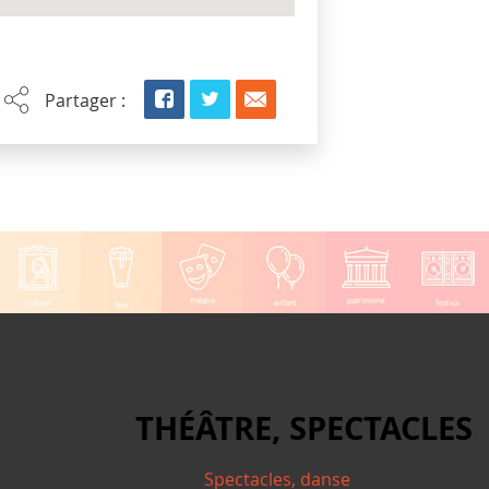
Partager :
THÉÂTRE, SPECTACLES
Spectacles, danse