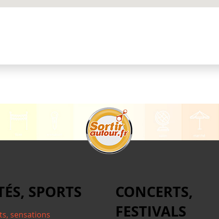
TÉS, SPORTS
CONCERTS,
FESTIVALS
ts, sensations