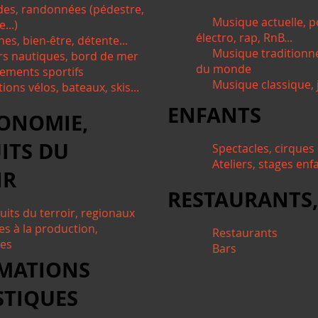
des, randonnées (pédestre,
Musique actuelle, p
...)
électro, rap, RnB...
nes, bien-être, détente...
Musique traditionn
irs nautiques, bord de mer
du monde
ements sportifs
Musique classique, j
ions vélos, bateaux, skis...
ENFANTS
ONOMIE,
ITS DU
Spectacles, cirques
Ateliers, stages enf
IR
RESTAURANTS,
uits du terroir, regionaux
es à la production,
Restaurants
tes
Bars
MATIONS
STIQUES