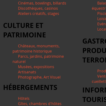
Cinémas, bowlings, billards
Bala
Discothèques, casinos
équestre
Ateliers créatifs, stages
Pisci
Lois
CULTURE ET
Evén
Locat
PATRIMOINE
GASTR
Châteaux, monuments,
PRODU
patrimoine historique
Parcs, jardins, patrimoine
TERRO
naturel
Musées, expositions
Prod
Artisanats
Vent
Photographe, Art Visuel
cueillet
HÉBERGEMENTS
INFOR
TOURI
Hôtels
Gîtes, chambres d'hôtes