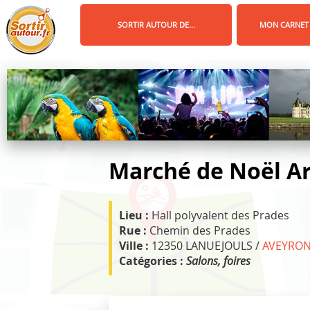
Panneau de gestion des cookies
SORTIR AUTOUR DE...
MON CARNET
Marché de Noël Art
Lieu :
Hall polyvalent des Prades
Rue :
Chemin des Prades
Ville :
12350 LANUEJOULS /
AVEYRO
Catégories :
Salons, foires