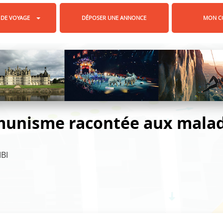
 DE VOYAGE
DÉPOSER UNE ANNONCE
MON C
mmunisme racontée aux mala
IBI