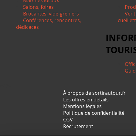
Marchés locaux
Salons, foires
Prod
Brocantes, vide-greniers
Vent
Conférences, rencontres,
cueillet
dédicaces
INFOR
TOURI
Offi
Guid
*/ ?>
À propos de sortirautour.fr
Les offres en détails
Mentions légales
Politique de confidentialité
CGV
Recrutement