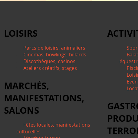
LOISIRS
ACTIVI
Parcs de loisirs, animaliers
Spor
Cinémas, bowlings, billards
Bala
Discothèques, casinos
équestre
Ateliers créatifs, stages
Pisci
Lois
Evén
MARCHÉS,
Locat
MANIFESTATIONS,
GASTR
SALONS
PRODU
Fêtes locales, manifestations
TERRO
culturelles