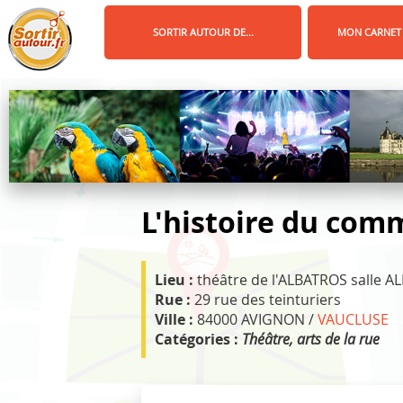
Panneau de gestion des cookies
SORTIR AUTOUR DE...
MON CARNET
L'histoire du co
Lieu :
théâtre de l'ALBATROS salle AL
Rue :
29 rue des teinturiers
Ville :
84000 AVIGNON /
VAUCLUSE
Catégories :
Théâtre, arts de la rue