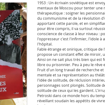
1953 : Un écrivain soviétique est envo
mentaux de Moscou pour tenter une 
thérapeutique : soigner les pensionnai
du communisme et de la révolution d'
apportant cette parole, et en simplifi
pour être compris, il va surtout réussi
conscience de classe à leur niveau : p
l'oppresseur c'est l'infirmier, l'idole à 
l'hôpital.
Fable étrange et onirique, critique de l
propose un constant effet de miroir, u
Ainsi on ne sait plus très bien qui est f
libre ou prisonnier. Peu à peu le rêve e
Fruit d'un long travail de recherche et
mentale et sa représentation au théâtr
l'idée de solitude, de réclusion intéri
personnages sont plongés. Solitude d
solitude de ceux qui les gardent. L'irr
Petroski dans ce monde hors du temp
réveillant soudain les appétits de vivre 