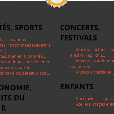
TÉS, SPORTS
CONCERTS,
FESTIVALS
ts, sensations
des, randonnées (pédestre,
Musique actuelle, p
...)
électro, rap, RnB...
nes, bien-être, détente...
Musique traditionn
irs nautiques, bord de mer
du monde
ements sportifs
Musique classique, j
ions vélos, bateaux, skis...
ENFANTS
ONOMIE,
ITS DU
Spectacles, cirques
Ateliers, stages enf
IR