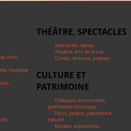
THÉÂTRE, SPECTACLES
Spectacles, danse
Théâtre, arts de la rue
op, rock,
Contes, lectures, poésies
elle, musique
CULTURE ET
azz...
PATRIMOINE
Châteaux, monuments,
patrimoine historique
Parcs, jardins, patrimoine
ants
naturel
Musées, expositions