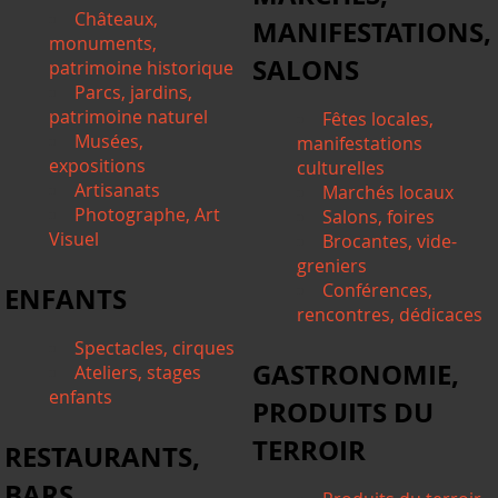
Châteaux,
MANIFESTATIONS,
monuments,
SALONS
patrimoine historique
Parcs, jardins,
patrimoine naturel
Fêtes locales,
Musées,
manifestations
expositions
culturelles
Artisanats
Marchés locaux
Photographe, Art
Salons, foires
Visuel
Brocantes, vide-
greniers
Conférences,
ENFANTS
rencontres, dédicaces
Spectacles, cirques
GASTRONOMIE,
Ateliers, stages
enfants
PRODUITS DU
TERROIR
RESTAURANTS,
BARS