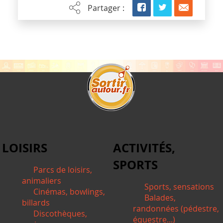
Partager :
LOISIRS
ACTIVITÉS,
SPORTS
Parcs de loisirs,
animaliers
Sports, sensations
Cinémas, bowlings,
Balades,
billards
randonnées (pédestre,
Discothèques,
équestre...)