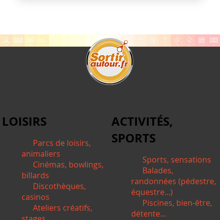
LOISIRS
ACTIVITÉS,
SPORTS
Parcs de loisirs,
animaliers
Sports, sensations
Cinémas, bowlings,
Balades,
billards
randonnées (pédestre,
Discothèques,
équestre...)
casinos
Piscines, bien-être,
Ateliers créatifs,
détente...
stages