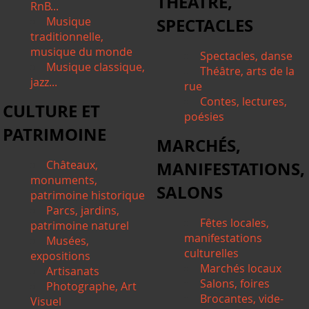
THÉÂTRE,
RnB...
Musique
SPECTACLES
traditionnelle,
musique du monde
Spectacles, danse
Musique classique,
Théâtre, arts de la
jazz...
rue
Contes, lectures,
CULTURE ET
poésies
PATRIMOINE
MARCHÉS,
Châteaux,
MANIFESTATIONS,
monuments,
SALONS
patrimoine historique
Parcs, jardins,
Fêtes locales,
patrimoine naturel
manifestations
Musées,
culturelles
expositions
Marchés locaux
Artisanats
Salons, foires
Photographe, Art
Brocantes, vide-
Visuel