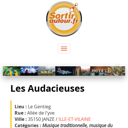
Panneau de gestion des cookies
Toggle
navigation
Les Audacieuses
Lieu :
Le Gentieg
Rue :
Allée de l'yve
Ville :
35150 JANZE /
ILLE-ET-VILAINE
Catégories :
Musique traditionnelle, musique du