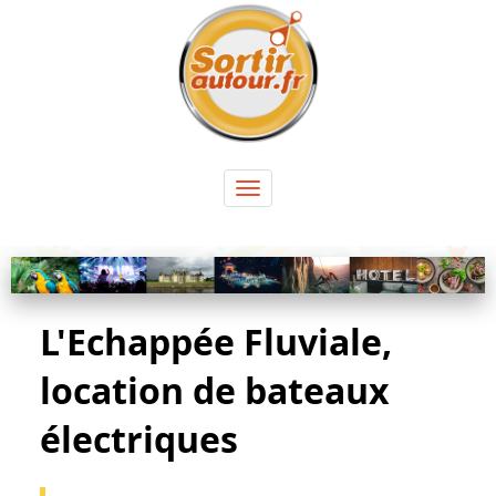
Panneau de gestion des cookies
Toggle
navigation
L'Echappée Fluviale,
location de bateaux
électriques