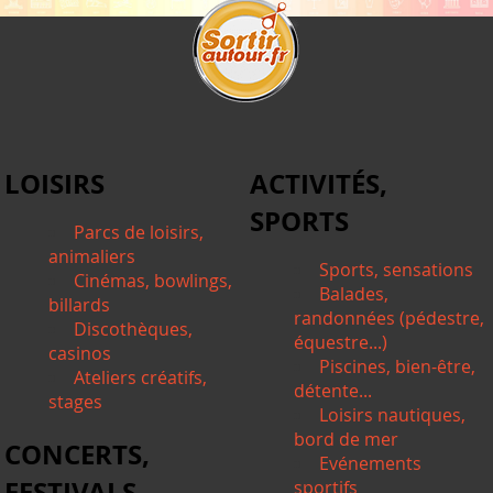
LOISIRS
ACTIVITÉS,
SPORTS
Parcs de loisirs,
animaliers
Sports, sensations
Cinémas, bowlings,
Balades,
billards
randonnées (pédestre,
Discothèques,
équestre...)
casinos
Piscines, bien-être,
Ateliers créatifs,
détente...
stages
Loisirs nautiques,
bord de mer
CONCERTS,
Evénements
FESTIVALS
sportifs