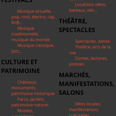
Locations vélos,
bateaux, skis...
Musique actuelle,
pop, rock, électro, rap,
THÉÂTRE,
RnB...
Musique
SPECTACLES
traditionnelle,
musique du monde
Spectacles, danse
Musique classique,
Théâtre, arts de la
jazz...
rue
Contes, lectures,
CULTURE ET
poésies
PATRIMOINE
MARCHÉS,
Châteaux,
MANIFESTATIONS,
monuments,
SALONS
patrimoine historique
Parcs, jardins,
Fêtes locales,
patrimoine naturel
manifestations
Musées,
culturelles