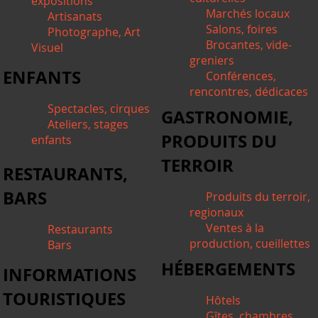
expositions
Marchés locaux
Artisanats
Salons, foires
Photographe, Art
Brocantes, vide-
Visuel
greniers
ENFANTS
Conférences,
rencontres, dédicaces
Spectacles, cirques
GASTRONOMIE,
Ateliers, stages
PRODUITS DU
enfants
TERROIR
RESTAURANTS,
BARS
Produits du terroir,
regionaux
Ventes à la
Restaurants
production, cueillettes
Bars
HÉBERGEMENTS
INFORMATIONS
TOURISTIQUES
Hôtels
Gîtes, chambres