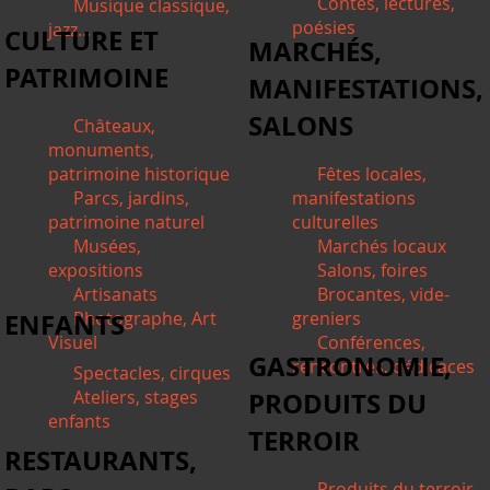
Contes, lectures,
Musique classique,
poésies
jazz...
CULTURE ET
MARCHÉS,
PATRIMOINE
MANIFESTATIONS,
SALONS
Châteaux,
monuments,
patrimoine historique
Fêtes locales,
Parcs, jardins,
manifestations
patrimoine naturel
culturelles
Musées,
Marchés locaux
expositions
Salons, foires
Artisanats
Brocantes, vide-
ENFANTS
Photographe, Art
greniers
Visuel
Conférences,
GASTRONOMIE,
rencontres, dédicaces
Spectacles, cirques
Ateliers, stages
PRODUITS DU
enfants
TERROIR
RESTAURANTS,
Produits du terroir,