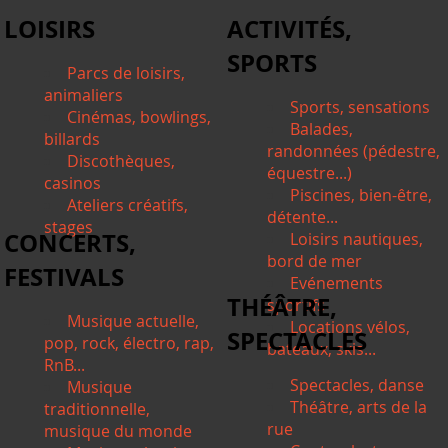
LOISIRS
ACTIVITÉS,
SPORTS
Parcs de loisirs,
animaliers
Sports, sensations
Cinémas, bowlings,
Balades,
billards
randonnées (pédestre,
Discothèques,
équestre...)
casinos
Piscines, bien-être,
Ateliers créatifs,
détente...
stages
CONCERTS,
Loisirs nautiques,
bord de mer
FESTIVALS
Evénements
THÉÂTRE,
sportifs
Musique actuelle,
Locations vélos,
SPECTACLES
pop, rock, électro, rap,
bateaux, skis...
RnB...
Spectacles, danse
Musique
Théâtre, arts de la
traditionnelle,
rue
musique du monde