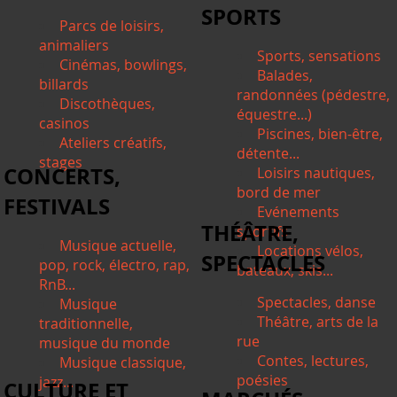
SPORTS
Parcs de loisirs,
animaliers
Sports, sensations
Cinémas, bowlings,
Balades,
billards
randonnées (pédestre,
Discothèques,
équestre...)
casinos
Piscines, bien-être,
Ateliers créatifs,
détente...
stages
CONCERTS,
Loisirs nautiques,
bord de mer
FESTIVALS
Evénements
THÉÂTRE,
sportifs
Musique actuelle,
Locations vélos,
SPECTACLES
pop, rock, électro, rap,
bateaux, skis...
RnB...
Spectacles, danse
Musique
Théâtre, arts de la
traditionnelle,
rue
musique du monde
Contes, lectures,
Musique classique,
poésies
jazz...
CULTURE ET