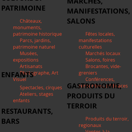
MARCHÉS,
PATRIMOINE
MANIFESTATIONS,
SALONS
Châteaux,
monuments,
patrimoine historique
Fêtes locales,
Parcs, jardins,
manifestations
patrimoine naturel
culturelles
Musées,
Marchés locaux
expositions
Salons, foires
Artisanats
Brocantes, vide-
ENFANTS
Photographe, Art
greniers
Visuel
Conférences,
GASTRONOMIE,
rencontres, dédicaces
Spectacles, cirques
Ateliers, stages
PRODUITS DU
enfants
TERROIR
RESTAURANTS,
Produits du terroir,
BARS
regionaux
Ventes à la