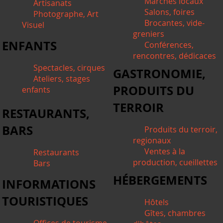
Marchés locaux
Artisanats
Salons, foires
Photographe, Art
Brocantes, vide-
Visuel
greniers
ENFANTS
Conférences,
rencontres, dédicaces
Spectacles, cirques
GASTRONOMIE,
Ateliers, stages
PRODUITS DU
enfants
TERROIR
RESTAURANTS,
BARS
Produits du terroir,
regionaux
Ventes à la
Restaurants
production, cueillettes
Bars
HÉBERGEMENTS
INFORMATIONS
TOURISTIQUES
Hôtels
Gîtes, chambres