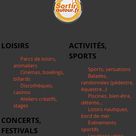
LOISIRS
ACTIVITÉS,
SPORTS
Parcs de loisirs,
animaliers
Sports, sensations
Cinémas, bowlings,
Balades,
billards
randonnées (pédestre,
Discothèques,
équestre...)
casinos
Piscines, bien-être,
Ateliers créatifs,
détente...
stages
Loisirs nautiques,
bord de mer
CONCERTS,
Evénements
FESTIVALS
sportifs