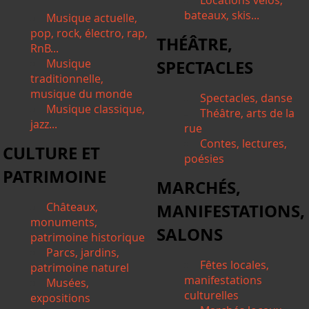
Locations vélos,
bateaux, skis...
Musique actuelle,
pop, rock, électro, rap,
THÉÂTRE,
RnB...
Musique
SPECTACLES
traditionnelle,
musique du monde
Spectacles, danse
Musique classique,
Théâtre, arts de la
jazz...
rue
Contes, lectures,
CULTURE ET
poésies
PATRIMOINE
MARCHÉS,
Châteaux,
MANIFESTATIONS,
monuments,
SALONS
patrimoine historique
Parcs, jardins,
Fêtes locales,
patrimoine naturel
manifestations
Musées,
culturelles
expositions