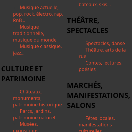
bateaux, skis...
Musique actuelle,
pop, rock, électro, rap,
THÉÂTRE,
RnB...
Musique
SPECTACLES
traditionnelle,
musique du monde
Spectacles, danse
Musique classique,
Théâtre, arts de la
jazz...
rue
Contes, lectures,
CULTURE ET
poésies
PATRIMOINE
MARCHÉS,
Châteaux,
MANIFESTATIONS,
monuments,
SALONS
patrimoine historique
Parcs, jardins,
patrimoine naturel
Fêtes locales,
Musées,
manifestations
expositions
culturelles