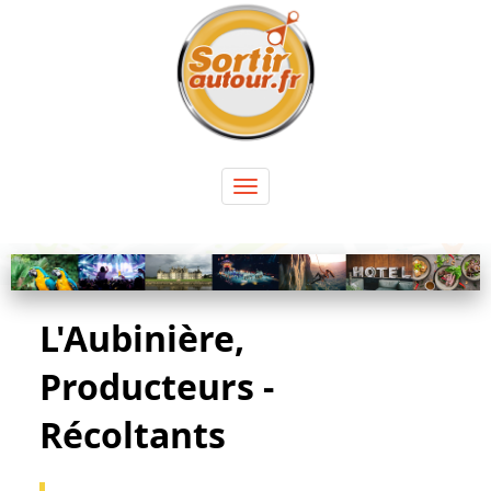
Panneau de gestion des cookies
Toggle
navigation
L'Aubinière,
Producteurs -
Récoltants