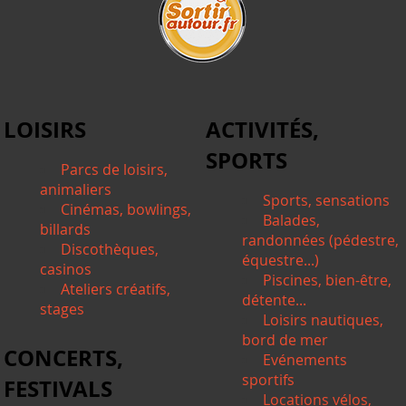
LOISIRS
ACTIVITÉS,
SPORTS
Parcs de loisirs,
animaliers
Sports, sensations
Cinémas, bowlings,
Balades,
billards
randonnées (pédestre,
Discothèques,
équestre...)
casinos
Piscines, bien-être,
Ateliers créatifs,
détente...
stages
Loisirs nautiques,
bord de mer
CONCERTS,
Evénements
sportifs
FESTIVALS
Locations vélos,