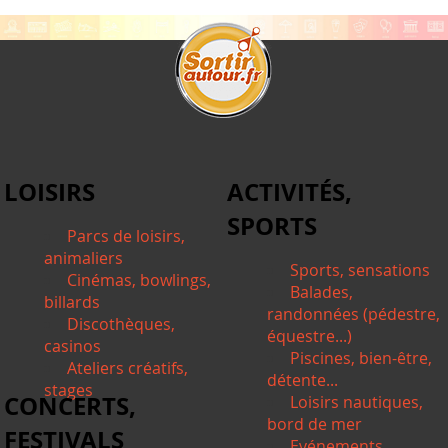
LOISIRS
ACTIVITÉS,
SPORTS
Parcs de loisirs,
animaliers
Sports, sensations
Cinémas, bowlings,
Balades,
billards
randonnées (pédestre,
Discothèques,
équestre...)
casinos
Piscines, bien-être,
Ateliers créatifs,
détente...
stages
CONCERTS,
Loisirs nautiques,
bord de mer
FESTIVALS
Evénements