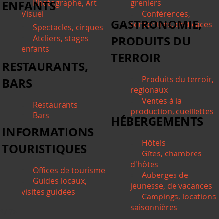
ENFANTS
Photographe, Art
greniers
Visuel
Conférences,
GASTRONOMIE,
rencontres, dédicaces
Spectacles, cirques
Ateliers, stages
PRODUITS DU
enfants
TERROIR
RESTAURANTS,
Produits du terroir,
BARS
regionaux
Ventes à la
Restaurants
production, cueillettes
Bars
HÉBERGEMENTS
INFORMATIONS
Hôtels
TOURISTIQUES
Gîtes, chambres
d'hôtes
Offices de tourisme
Auberges de
Guides locaux,
jeunesse, de vacances
visites guidées
Campings, locations
saisonnières
*/ ?>