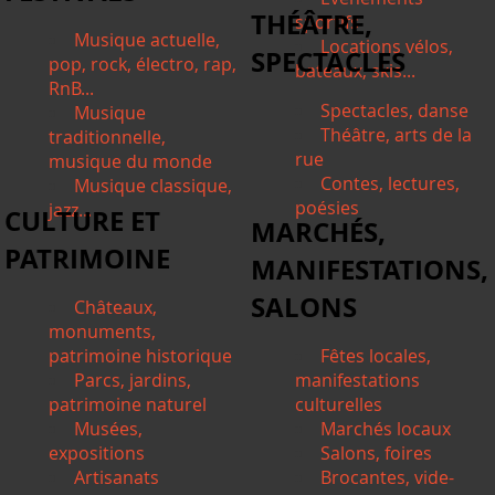
THÉÂTRE,
sportifs
Musique actuelle,
Locations vélos,
SPECTACLES
pop, rock, électro, rap,
bateaux, skis...
RnB...
Spectacles, danse
Musique
Théâtre, arts de la
traditionnelle,
rue
musique du monde
Contes, lectures,
Musique classique,
poésies
jazz...
CULTURE ET
MARCHÉS,
PATRIMOINE
MANIFESTATIONS,
SALONS
Châteaux,
monuments,
patrimoine historique
Fêtes locales,
Parcs, jardins,
manifestations
patrimoine naturel
culturelles
Musées,
Marchés locaux
expositions
Salons, foires
Artisanats
Brocantes, vide-