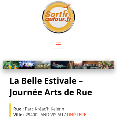
Panneau de gestion des cookies
Toggle
navigation
La Belle Estivale –
Journée Arts de Rue
Rue :
Parc Kréac'h Kelenn
Ville :
29400 LANDIVISIAU /
FINISTÈRE