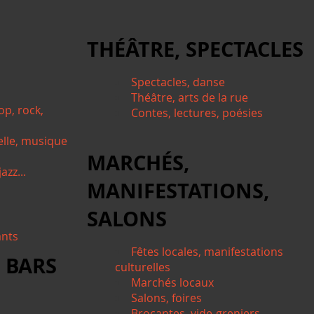
THÉÂTRE, SPECTACLES
Spectacles, danse
Théâtre, arts de la rue
op, rock,
Contes, lectures, poésies
elle, musique
MARCHÉS,
azz...
MANIFESTATIONS,
SALONS
ants
Fêtes locales, manifestations
 BARS
culturelles
Marchés locaux
Salons, foires
Brocantes, vide-greniers