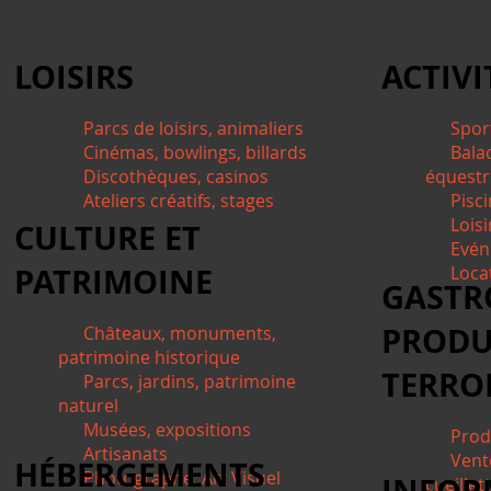
LOISIRS
ACTIVI
Parcs de loisirs, animaliers
Spor
Cinémas, bowlings, billards
Bala
Discothèques, casinos
équestre
Ateliers créatifs, stages
Pisci
Lois
CULTURE ET
Evén
PATRIMOINE
Locat
GASTR
PRODU
Châteaux, monuments,
patrimoine historique
TERRO
Parcs, jardins, patrimoine
naturel
Musées, expositions
Prod
Artisanats
Vent
HÉBERGEMENTS
Photographe, Art Visuel
cueillet