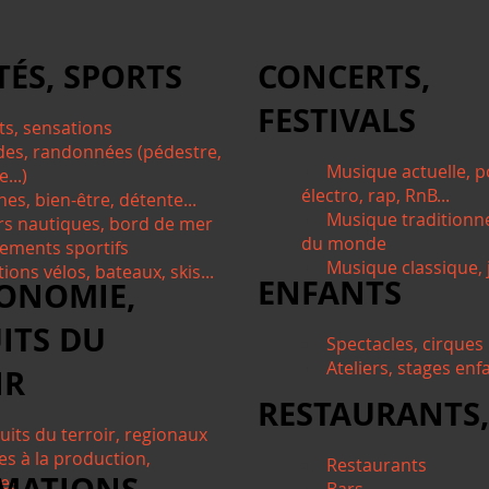
TÉS, SPORTS
CONCERTS,
FESTIVALS
ts, sensations
des, randonnées (pédestre,
Musique actuelle, p
...)
électro, rap, RnB...
nes, bien-être, détente...
Musique traditionn
irs nautiques, bord de mer
du monde
ements sportifs
Musique classique, j
ions vélos, bateaux, skis...
ENFANTS
ONOMIE,
ITS DU
Spectacles, cirques
Ateliers, stages enf
IR
RESTAURANTS,
uits du terroir, regionaux
es à la production,
Restaurants
tes