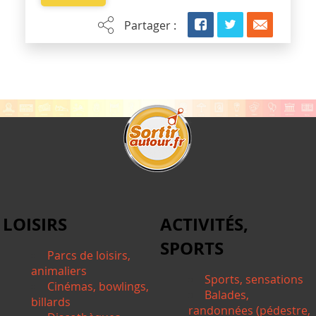
Partager :
LOISIRS
ACTIVITÉS,
SPORTS
Parcs de loisirs,
animaliers
Sports, sensations
Cinémas, bowlings,
Balades,
billards
randonnées (pédestre,