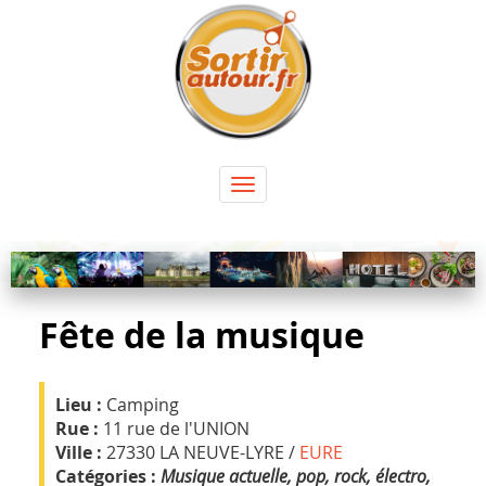
Panneau de gestion des cookies
Toggle
navigation
Fête de la musique
Lieu :
Camping
Rue :
11 rue de l'UNION
Ville :
27330 LA NEUVE-LYRE /
EURE
Catégories :
Musique actuelle, pop, rock, électro,