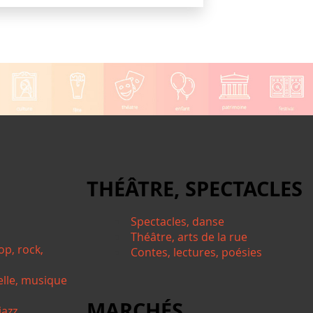
THÉÂTRE, SPECTACLES
Spectacles, danse
Théâtre, arts de la rue
op, rock,
Contes, lectures, poésies
elle, musique
MARCHÉS,
azz...