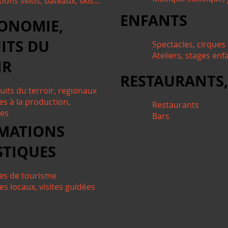
ions vélos, bateaux, skis...
ENFANTS
ONOMIE,
ITS DU
Spectacles, cirques
Ateliers, stages enf
IR
RESTAURANTS,
uits du terroir, regionaux
es à la production,
Restaurants
tes
Bars
MATIONS
STIQUES
ces de tourisme
es locaux, visites guidées