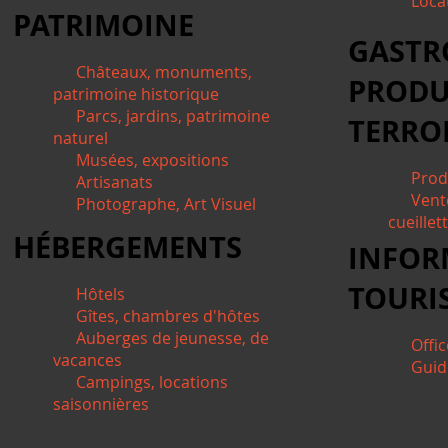
Locat
PATRIMOINE
GASTR
Châteaux, monuments,
PRODU
patrimoine historique
Parcs, jardins, patrimoine
TERRO
naturel
Musées, expositions
Prod
Artisanats
Vent
Photographe, Art Visuel
cueillet
HÉBERGEMENTS
INFOR
TOURI
Hôtels
Gîtes, chambres d'hôtes
Auberges de jeunesse, de
Offi
vacances
Guid
Campings, locations
saisonnières
*/ ?>