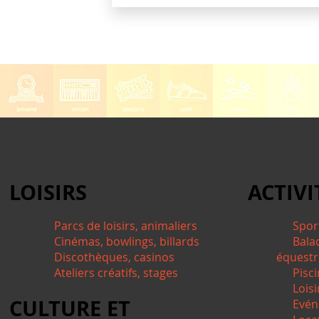
LOISIRS
ACTIVI
Parcs de loisirs, animaliers
Spor
Cinémas, bowlings, billards
Bala
Discothèques, casinos
équestre
Ateliers créatifs, stages
Pisci
Lois
CULTURE ET
Evén