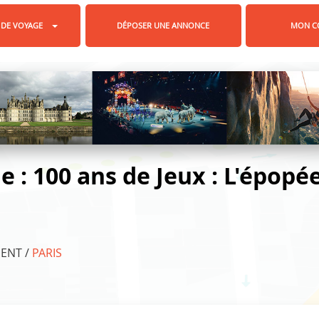
 DE VOYAGE
DÉPOSER UNE ANNONCE
MON C
e : 100 ans de Jeux : L'épopé
MENT /
PARIS