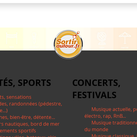
TÉS, SPORTS
CONCERTS,
FESTIVALS
ts, sensations
des, randonnées (pédestre,
Musique actuelle, p
...)
électro, rap, RnB...
nes, bien-être, détente...
Musique traditionn
irs nautiques, bord de mer
du monde
ements sportifs
Musique classique, j