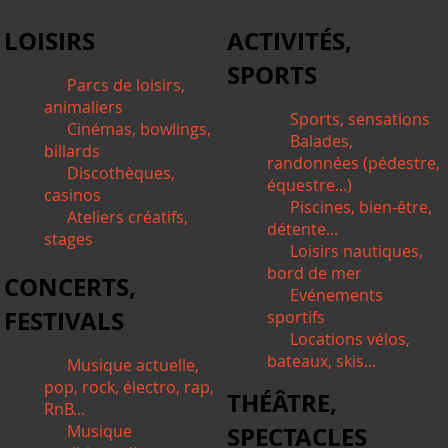
LOISIRS
ACTIVITÉS,
SPORTS
Parcs de loisirs,
animaliers
Sports, sensations
Cinémas, bowlings,
Balades,
billards
randonnées (pédestre,
Discothèques,
équestre...)
casinos
Piscines, bien-être,
Ateliers créatifs,
détente...
stages
Loisirs nautiques,
bord de mer
CONCERTS,
Evénements
FESTIVALS
sportifs
Locations vélos,
bateaux, skis...
Musique actuelle,
pop, rock, électro, rap,
THÉÂTRE,
RnB...
Musique
SPECTACLES