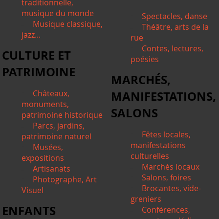
traditionnelle,
musique du monde
Spectacles, danse
Musique classique,
Théâtre, arts de la
jazz...
rue
Contes, lectures,
CULTURE ET
poésies
PATRIMOINE
MARCHÉS,
Châteaux,
MANIFESTATIONS,
monuments,
SALONS
patrimoine historique
Parcs, jardins,
Fêtes locales,
patrimoine naturel
manifestations
Musées,
culturelles
expositions
Marchés locaux
Artisanats
Salons, foires
Photographe, Art
Brocantes, vide-
Visuel
greniers
ENFANTS
Conférences,