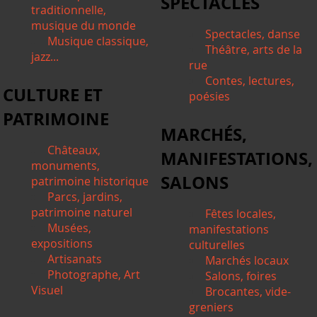
SPECTACLES
traditionnelle,
musique du monde
Spectacles, danse
Musique classique,
Théâtre, arts de la
jazz...
rue
Contes, lectures,
CULTURE ET
poésies
PATRIMOINE
MARCHÉS,
Châteaux,
MANIFESTATIONS,
monuments,
SALONS
patrimoine historique
Parcs, jardins,
patrimoine naturel
Fêtes locales,
Musées,
manifestations
expositions
culturelles
Artisanats
Marchés locaux
Photographe, Art
Salons, foires
Visuel
Brocantes, vide-
greniers