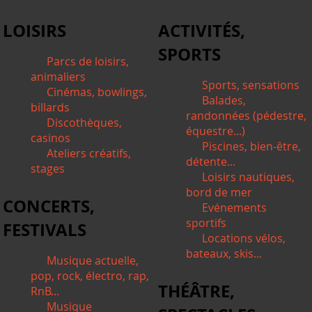
LOISIRS
ACTIVITÉS,
SPORTS
Parcs de loisirs,
animaliers
Sports, sensations
Cinémas, bowlings,
Balades,
billards
randonnées (pédestre,
Discothèques,
équestre...)
casinos
Piscines, bien-être,
Ateliers créatifs,
détente...
stages
Loisirs nautiques,
bord de mer
CONCERTS,
Evénements
sportifs
FESTIVALS
Locations vélos,
bateaux, skis...
Musique actuelle,
pop, rock, électro, rap,
THÉÂTRE,
RnB...
Musique