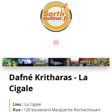
Panneau de gestion des cookies
Toggle
navigation
Dafné Kritharas - La
Cigale
Lieu :
La Cigale
Rue :
120 boulevard Marguerite Rochechouart