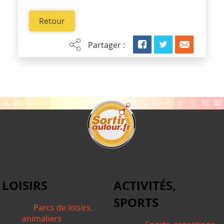
Retour
Partager :
LOISIRS
ACTIVITÉS,
SPORTS
Parcs de loisirs,
animaliers