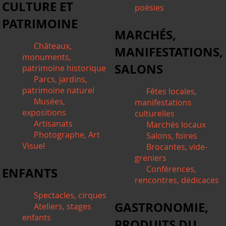
CULTURE ET
poésies
PATRIMOINE
MARCHÉS,
Châteaux,
MANIFESTATIONS,
monuments,
SALONS
patrimoine historique
Parcs, jardins,
patrimoine naturel
Fêtes locales,
Musées,
manifestations
expositions
culturelles
Artisanats
Marchés locaux
Photographe, Art
Salons, foires
Visuel
Brocantes, vide-
greniers
Conférences,
ENFANTS
rencontres, dédicaces
Spectacles, cirques
GASTRONOMIE,
Ateliers, stages
enfants
PRODUITS DU