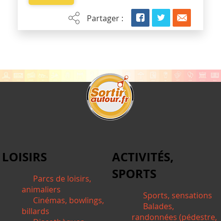
Partager :
LOISIRS
ACTIVITÉS,
SPORTS
Parcs de loisirs,
animaliers
Sports, sensations
Cinémas, bowlings,
Balades,
billards
randonnées (pédestre,