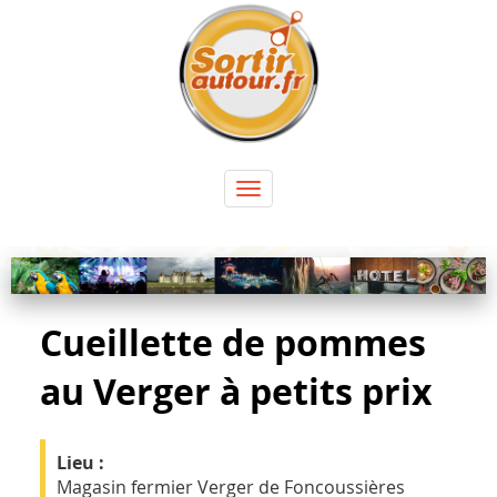
Panneau de gestion des cookies
Toggle
navigation
Cueillette de pommes
au Verger à petits prix
Lieu :
Magasin fermier Verger de Foncoussières