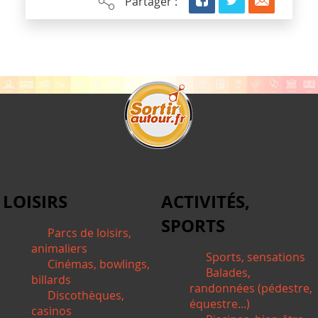
Partager :
LOISIRS
ACTIVITÉS,
SPORTS
Parcs de loisirs,
animaliers
Sports, sensations
Cinémas, bowlings,
Balades,
billards
randonnées (pédestre,
Discothèques,
équestre...)
casinos