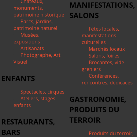
Châteaux,
MANIFESTATIONS,
monuments,
SALONS
patrimoine historique
Parcs, jardins,
patrimoine naturel
Fêtes locales,
Musées,
manifestations
expositions
culturelles
Artisanats
Marchés locaux
Photographe, Art
Salons, foires
Visuel
Brocantes, vide-
greniers
Conférences,
ENFANTS
rencontres, dédicaces
Spectacles, cirques
GASTRONOMIE,
Ateliers, stages
enfants
PRODUITS DU
TERROIR
RESTAURANTS,
BARS
Produits du terroir,