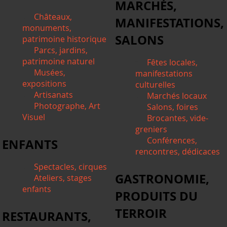
MARCHÉS,
Châteaux,
MANIFESTATIONS,
monuments,
SALONS
patrimoine historique
Parcs, jardins,
patrimoine naturel
Fêtes locales,
Musées,
manifestations
expositions
culturelles
Artisanats
Marchés locaux
Photographe, Art
Salons, foires
Visuel
Brocantes, vide-
greniers
Conférences,
ENFANTS
rencontres, dédicaces
Spectacles, cirques
GASTRONOMIE,
Ateliers, stages
enfants
PRODUITS DU
TERROIR
RESTAURANTS,