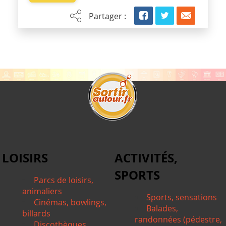
Partager :
LOISIRS
ACTIVITÉS,
SPORTS
Parcs de loisirs,
animaliers
Sports, sensations
Cinémas, bowlings,
Balades,
billards
randonnées (pédestre,
Discothèques,