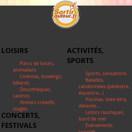
LOISIRS
ACTIVITÉS,
SPORTS
Parcs de loisirs,
animaliers
Sports, sensations
Cinémas, bowlings,
Balades,
billards
randonnées (pédestre,
Discothèques,
équestre...)
casinos
Piscines, bien-être,
Ateliers créatifs,
détente...
stages
Loisirs nautiques,
CONCERTS,
bord de mer
FESTIVALS
Evénements
sportifs