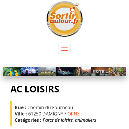
Panneau de gestion des cookies
Toggle
navigation
AC LOISIRS
Rue :
Chemin du Fourneau
Ville :
61250 DAMIGNY /
ORNE
Catégories :
Parcs de loisirs, animaliers