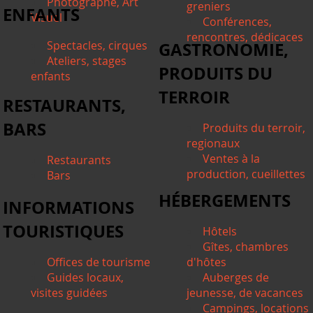
Photographe, Art
greniers
ENFANTS
Visuel
Conférences,
rencontres, dédicaces
Spectacles, cirques
GASTRONOMIE,
Ateliers, stages
PRODUITS DU
enfants
TERROIR
RESTAURANTS,
BARS
Produits du terroir,
regionaux
Ventes à la
Restaurants
production, cueillettes
Bars
HÉBERGEMENTS
INFORMATIONS
TOURISTIQUES
Hôtels
Gîtes, chambres
Offices de tourisme
d'hôtes
Guides locaux,
Auberges de
visites guidées
jeunesse, de vacances
Campings, locations